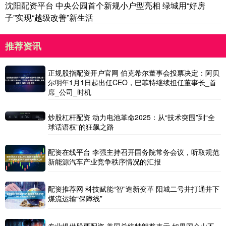
沈阳配资平台 中央公园首个新规小户型亮相 绿城用“好房
子”实现“越级改善”新生活
推荐资讯
正规股指配资开户官网 伯克希尔董事会投票决定：阿贝
尔明年1月1日起出任CEO，巴菲特继续担任董事长_首
席_公司_时机
炒股杠杆配资 动力电池革命2025：从“技术突围”到“全
球话语权”的狂飙之路
配资在线平台 李强主持召开国务院常务会议，听取规范
新能源汽车产业竞争秩序情况的汇报
配资推荐网 科技赋能“智”造新变革 阳城二号井打通井下
煤流运输“保障线”
专业提供股票配资 美国总统特朗普表示 如果国会山不