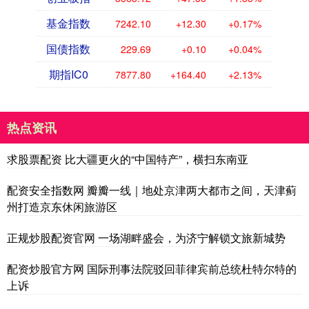
基金指数
7242.10
+12.30
+0.17%
国债指数
229.69
+0.10
+0.04%
期指IC0
7877.80
+164.40
+2.13%
热点资讯
求股票配资 比大疆更火的“中国特产”，横扫东南亚
配资安全指数网 瓣瓣一线｜地处京津两大都市之间，天津蓟
州打造京东休闲旅游区
正规炒股配资官网 一场湖畔盛会，为济宁解锁文旅新城势
配资炒股官方网 国际刑事法院驳回菲律宾前总统杜特尔特的
上诉