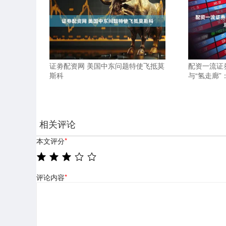
证劵配资网 美国中东问题特使飞抵莫
配资一流证
斯科
与“氢走廊
相关评论
本文评分
*
评论内容
*