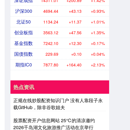
深证成指
14311.01
+200.89
+1.42%
沪深300
4694.44
+43.13
+0.93%
北证50
1134.24
+11.37
+1.01%
创业板指
3563.12
+47.56
+1.35%
基金指数
7242.10
+12.30
+0.17%
国债指数
229.69
+0.10
+0.04%
期指IC0
7877.80
+164.40
+2.13%
热点资讯
正规在线炒股配资知识门户 没有人靠段子永
载GitHub，除非谷歌姐夫
股票配资开户信息网站 25℃的清凉邀约
2026千岛湖文化旅游推广活动在京举行