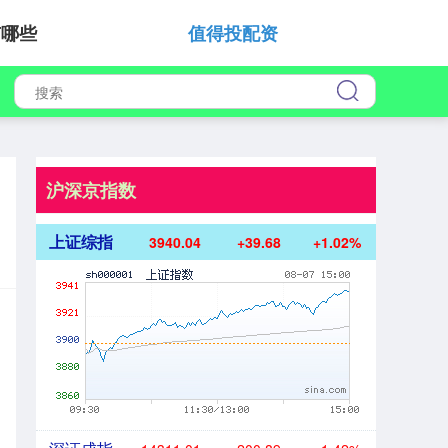
有哪些
值得投配资
沪深京指数
上证综指
3940.04
+39.68
+1.02%