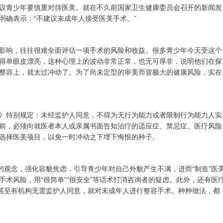
议青少年要慎重对待医美。就在不久前国家卫生健康委员会召开的新闻发
明确表示：“不建议未成年人接受医美手术。”
影响，往往很难全面评估一项手术的风险和收益。很多青少年今天受这个
得单眼皮漂亮，这种心理上的波动非常正常，也无可厚非，说明他们在探
整容上，就太过冲动了。为了尚未定型的审美而冒极大的健康风险，实在
》特别规定：未经监护人同意，不得为无行为能力或者限制行为能力人实
前，必须向就医者本人或亲属书面告知治疗的适应症、禁忌症、医疗风险
选择医美项目，以免一时冲动之下埋下悔恨的种子。
的观念，强化容貌焦虑，引导青少年对自己外貌产生不满，进而“制造”医
术风险，用“很简单”“很安全”等话术打消咨询者的疑虑。此外，还有医
”。甚至有机构无需监护人同意，就对未成年人进行整容手术。种种做法，都